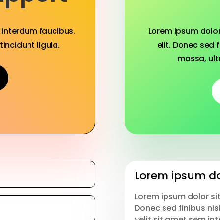
Lorem ipsum dolor
m interdum faucibus.
elit. Donec sed f
tincidunt ligula.
massa, ult
Lorem ipsum do
Lorem ipsum dolor sit
Donec sed finibus nis
velit sit amet sem int