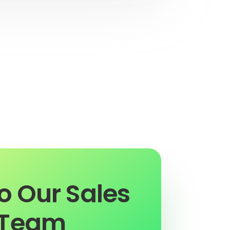
to Our Sales
Team