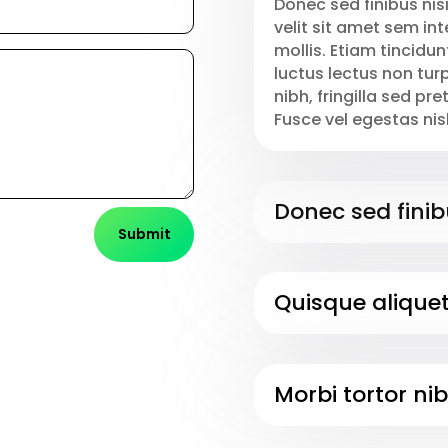
Donec sed finibus nis
velit sit amet sem int
mollis. Etiam tincidun
luctus lectus non tur
nibh, fringilla sed pr
Fusce vel egestas nisl
Donec sed finib
Submit
Quisque aliquet 
Morbi tortor nib