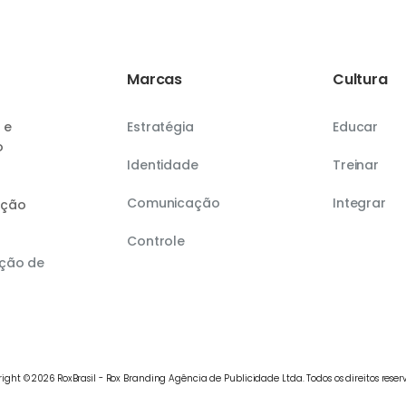
Marcas
Cultura
 e
Estratégia
Educar
o
Identidade
Treinar
Comunicação
Integrar
ação
Controle
ção de
ight © 2026 RoxBrasil - Rox Branding Agência de Publicidade Ltda. Todos os direitos reser