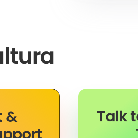
ltura
Talk 
t &
upport